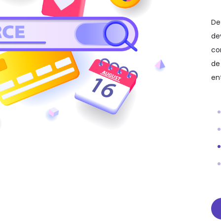
De
de
co
de
en