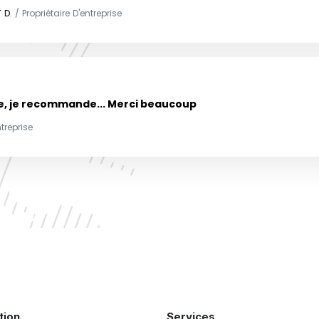
 D.
/ Propriétaire D'entreprise
e, je recommande... Merci beaucoup
ntreprise
tion
Services