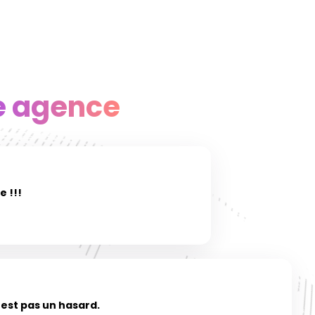
e agence
e !!!
'est pas un hasard.